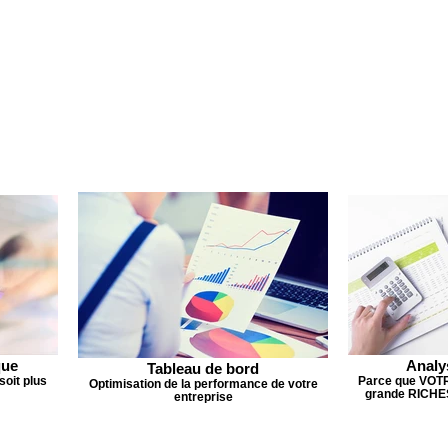
00:00
00:00
/
/
00:00
00:00
que
Analy
Tableau de bord
soit plus
Parce que VOTR
Optimisation de la performance de votre
grande RICHES
entreprise