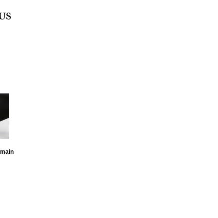
US
MPTABLE
IMAUD
emain