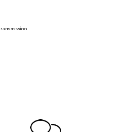
transmission
.