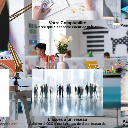
Votre Comptabilité
Pour
Parce que c'est notre coeur de métier,
VOUS ?
L'acces à un reseau
s
Ac
Adhérer à G2C c'est faire partie d'un réseau de
eprise est
Par
professionnels