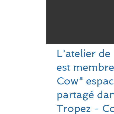
L'atelier de 
est membre
Cow" espac
partagé dan
Tropez - C