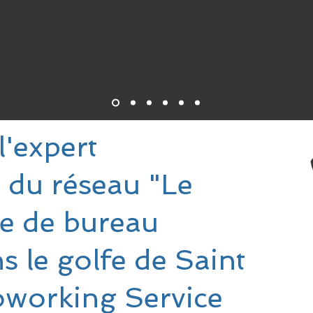
l'expert
 du réseau "Le
e de bureau
s le golfe de Saint
oworking Service